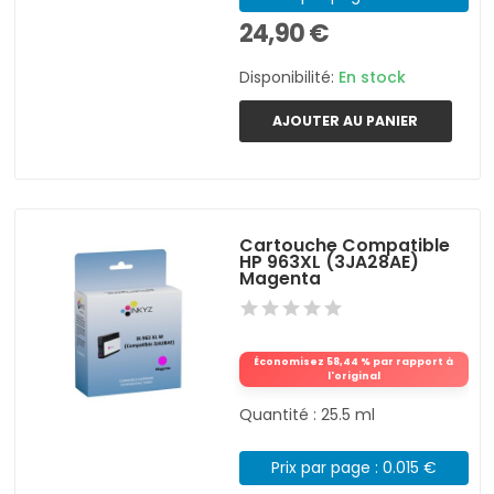
24,90 €
Disponibilité:
En stock
AJOUTER AU PANIER
Cartouche Compatible
HP 963XL (3JA28AE)
Magenta
Économisez 58,44 % par rapport à
l'original
Quantité : 25.5 ml
Prix par page : 0.015 €