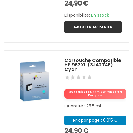
24,90 €
Disponibilité:
En stock
AJOUTER AU PANIER
Cartouche Compatible
HP 963XL (3JA27AE)
Cyan
Économisez 58,44 % par rapport à
l'original
Quantité : 25.5 ml
Prix par page : 0.015 €
24,90 €