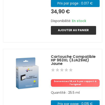
Prix par page : 0.017 €
34,90 €
Disponibilité:
En stock
AJOUTER AU PANIER
Cartouche Compatible
HP 963XL (3JA29AE)
Jaune
Économisez 58,44 % par rapport à
l'original
Quantité : 25.5 ml
Prix par page : 0.015 €