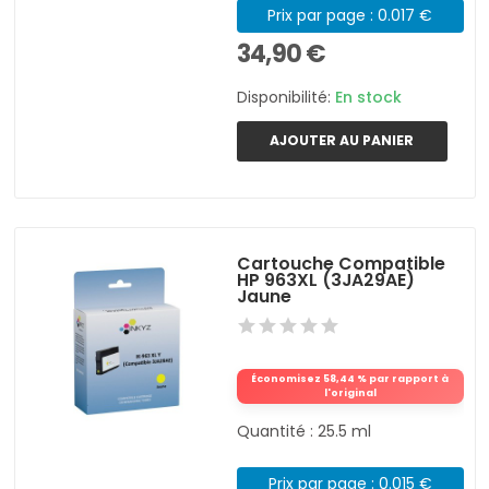
Prix par page : 0.017 €
34,90 €
Disponibilité:
En stock
AJOUTER AU PANIER
Cartouche Compatible
HP 963XL (3JA29AE)
Jaune
Économisez 58,44 % par rapport à
l'original
Quantité : 25.5 ml
Prix par page : 0.015 €