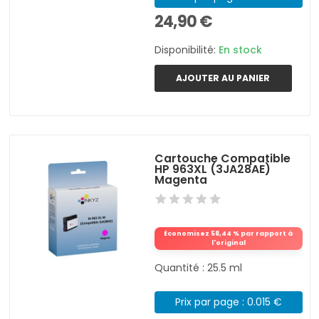
24,90 €
Disponibilité:
En stock
AJOUTER AU PANIER
Cartouche Compatible
HP 963XL (3JA28AE)
Magenta
Économisez 58,44 % par rapport à
l'original
Quantité : 25.5 ml
Prix par page : 0.015 €