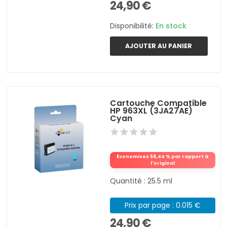
24,90 €
Disponibilité:
En stock
AJOUTER AU PANIER
Cartouche Compatible
HP 963XL (3JA27AE)
Cyan
Économisez 58,44 % par rapport à
l'original
Quantité : 25.5 ml
Prix par page : 0.015 €
24,90 €