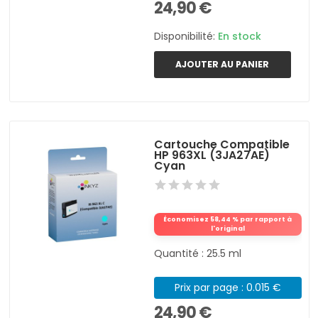
24,90 €
Disponibilité:
En stock
AJOUTER AU PANIER
Cartouche Compatible
HP 963XL (3JA27AE)
Cyan
Économisez 58,44 % par rapport à
l'original
Quantité : 25.5 ml
Prix par page : 0.015 €
24,90 €