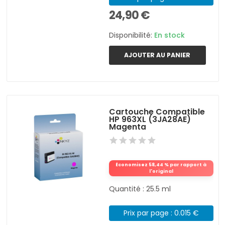
24,90 €
Disponibilité:
En stock
AJOUTER AU PANIER
Cartouche Compatible
HP 963XL (3JA28AE)
Magenta
Économisez 58,44 % par rapport à
l'original
Quantité : 25.5 ml
Prix par page : 0.015 €