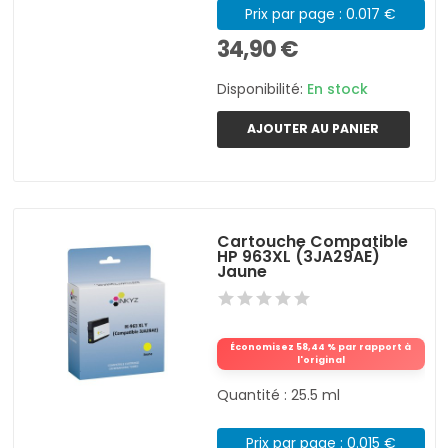
Prix par page : 0.017 €
34,90 €
Disponibilité:
En stock
AJOUTER AU PANIER
Cartouche Compatible
HP 963XL (3JA29AE)
Jaune
Économisez 58,44 % par rapport à
l'original
Quantité : 25.5 ml
Prix par page : 0.015 €