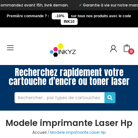
 avant 15h, livré demain.
Garantie à vie sur notre marque Inkyz
Première commande ? :
-10%
sur tous nos produits avec le code
INK10
0
Recherchez rapidement votre
cartouche d'encre ou toner laser
Modele imprimante Laser Hp
Accueil
Modele imprimante Laser Hp