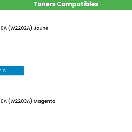
Toners Compatibles
20A (W2202A) Jaune
7 €
220A (W2203A) Magenta