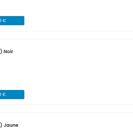
49 €
) Noir
9 €
) Jaune