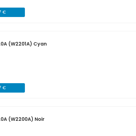
7 €
20A (W2201A) Cyan
7 €
20A (W2200A) Noir