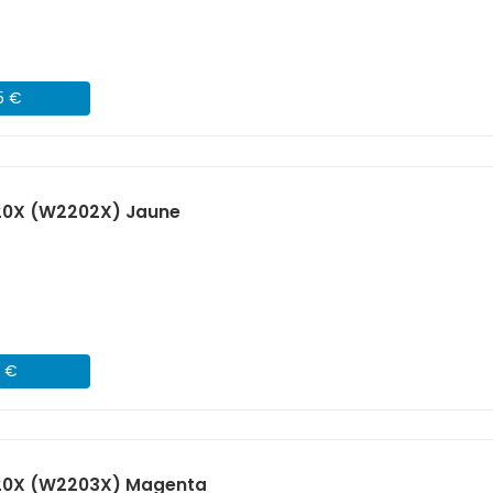
5 €
20X (W2202X) Jaune
1 €
220X (W2203X) Magenta