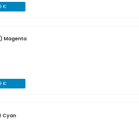
49 €
X) Magenta
49 €
) Cyan