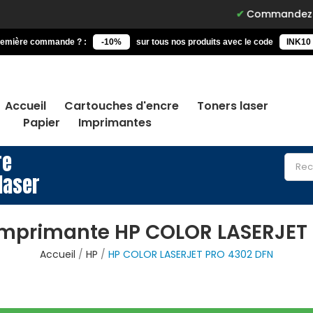
Commandez avant 15h, l
remière commande ? :
-10%
sur tous nos produits avec le code
INK10
Accueil
Cartouches d'encre
Toners laser
Papier
Imprimantes
re
laser
imprimante HP COLOR LASERJET
Accueil
HP
HP COLOR LASERJET PRO 4302 DFN