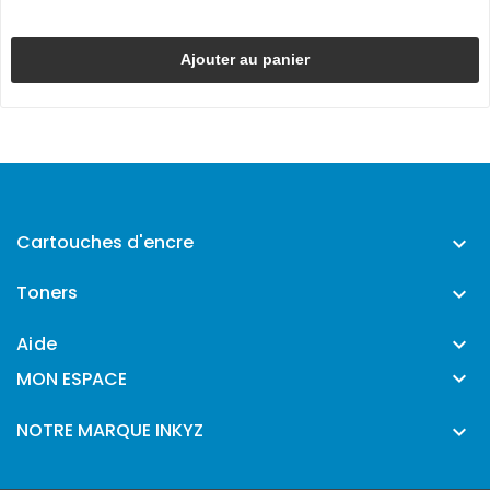
Ajouter au panier
Cartouches d'encre

Toners

Aide


MON ESPACE
NOTRE MARQUE INKYZ
