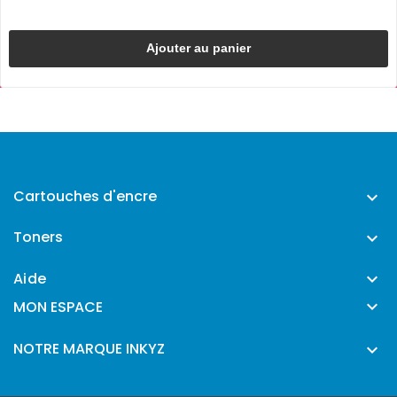
Ajouter au panier
Cartouches d'encre

Toners

Aide


MON ESPACE
NOTRE MARQUE INKYZ
