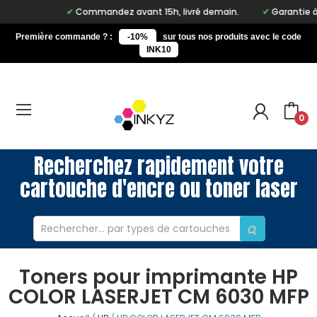
Commandez avant 15h, livré demain.
Garantie à vi
Première commande ? :
-10%
sur tous nos produits avec le code
INK10
0
Recherchez rapidement votre
cartouche d'encre ou toner laser
Toners pour imprimante HP
COLOR LASERJET CM 6030 MFP