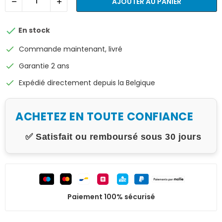
AJOUTER AU PANIER

En stock
check
Commande maintenant, livré
check
Garantie 2 ans
check
Expédié directement depuis la Belgique
ACHETEZ EN TOUTE CONFIANCE
✅ Satisfait ou remboursé sous 30 jours
Paiement 100% sécurisé