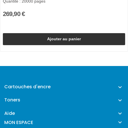
Quantité : 20000 pages
269,90 €
Ajouter au panier
Cartouches d'encre

Toners

Aide


MON ESPACE