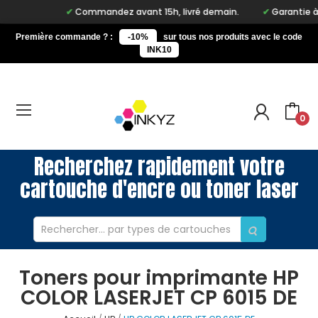
Commandez avant 15h, livré demain.
Garantie à vi
Première commande ? :
-10%
sur tous nos produits avec le code
INK10
0
Recherchez rapidement votre
cartouche d'encre ou toner laser
Toners pour imprimante HP
COLOR LASERJET CP 6015 DE