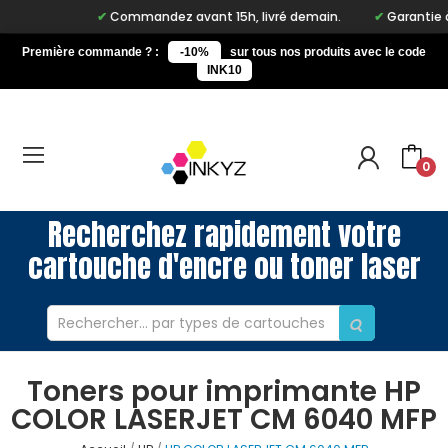
Commandez avant 15h, livré demain.
Garantie à vi
Première commande ? :
-10%
sur tous nos produits avec le code
INK10
0
Recherchez rapidement votre
cartouche d'encre ou toner laser
Toners pour imprimante HP
COLOR LASERJET CM 6040 MFP