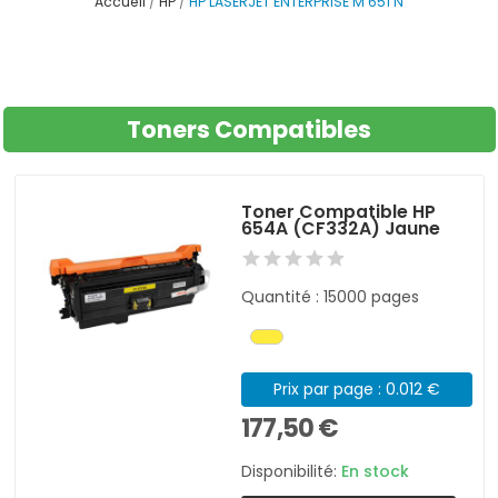
Accueil
HP
HP LASERJET ENTERPRISE M 651 N
Toners Compatibles
Toner Compatible HP
654A (CF332A) Jaune
Quantité : 15000 pages
Prix par page : 0.012 €
177,50 €
Disponibilité:
En stock