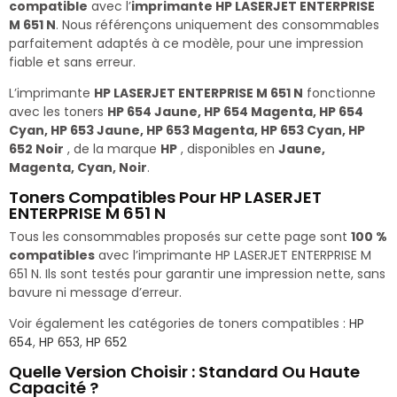
compatible
avec l’
imprimante HP LASERJET ENTERPRISE
M 651 N
. Nous référençons uniquement des consommables
parfaitement adaptés à ce modèle, pour une impression
fiable et sans erreur.
L’imprimante
HP LASERJET ENTERPRISE M 651 N
fonctionne
avec les toners
HP 654 Jaune, HP 654 Magenta, HP 654
Cyan, HP 653 Jaune, HP 653 Magenta, HP 653 Cyan, HP
652 Noir
, de la marque
HP
, disponibles en
Jaune,
Magenta, Cyan, Noir
.
Toners Compatibles Pour HP LASERJET
ENTERPRISE M 651 N
Tous les consommables proposés sur cette page sont
100 %
compatibles
avec l’imprimante HP LASERJET ENTERPRISE M
651 N. Ils sont testés pour garantir une impression nette, sans
bavure ni message d’erreur.
Voir également les catégories de toners compatibles :
HP
654
,
HP 653
,
HP 652
Quelle Version Choisir : Standard Ou Haute
Capacité ?