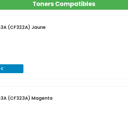
Toners Compatibles
53A (CF322A) Jaune
1 €
53A (CF323A) Magenta