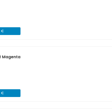
3 €
) Magenta
3 €