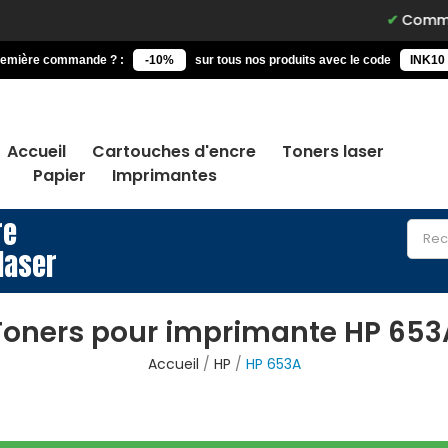
Commandez ava
remière commande ? :
-10%
sur tous nos produits avec le code
INK10
Accueil
Cartouches d'encre
Toners laser
Papier
Imprimantes
re
laser
Toners pour imprimante HP 653
Accueil
HP
HP 653A