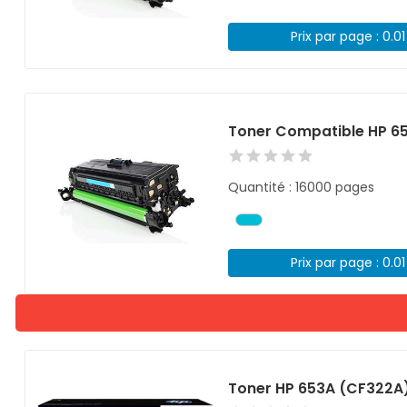
Prix par page : 0.0
Toner Compatible HP 6
Quantité : 16000 pages
Prix par page : 0.0
Toner HP 653A (CF322A