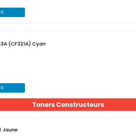
1 €
53A (CF321A) Cyan
1 €
Toners Constructeurs
) Jaune