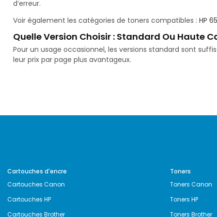
d’erreur.
Voir également les catégories de toners compatibles :
HP 6
Quelle Version Choisir : Standard Ou Haute C
Pour un usage occasionnel, les versions standard sont suff
leur prix par page plus avantageux.
Cartouches d'encre
Toners
Cartouches Canon
Toners Canon
Cartouches HP
Toners HP
Cartouches Brother
Toners Brother