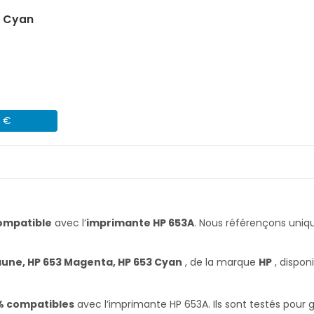
) Cyan
3 €
ompatible
avec l’
imprimante HP 653A
. Nous référençons un
aune, HP 653 Magenta, HP 653 Cyan
, de la marque
HP
, dispon
% compatibles
avec l’imprimante HP 653A. Ils sont testés pour