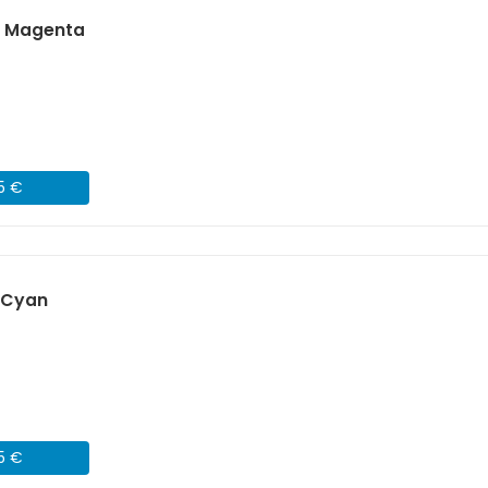
) Magenta
45 €
 Cyan
45 €