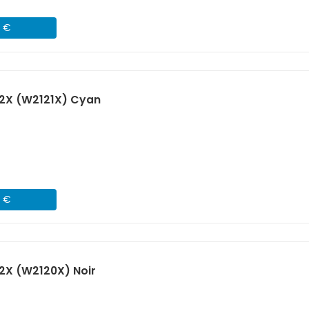
2 €
12X (W2121X) Cyan
2 €
2X (W2120X) Noir