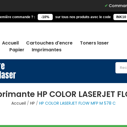
Commandez avant 15h
remière commande ? :
-10%
sur tous nos produits avec le code
INK10
Accueil
Cartouches d'encre
Toners laser
Papier
Imprimantes
re
laser
primante HP COLOR LASERJET F
Accueil
HP
HP COLOR LASERJET FLOW MFP M 578 C