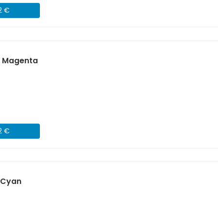
2 €
) Magenta
2 €
 Cyan