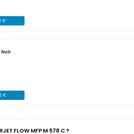
2 €
 Noir
42 €
ERJET FLOW MFP M 578 C ?