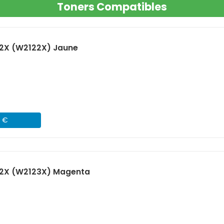
Toners Compatibles
12X (W2122X) Jaune
2 €
12X (W2123X) Magenta