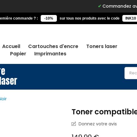
Commandez avant 15h, liv
remière commande ? :
-10%
sur tous nos produits avec le code
INK10
Accueil
Cartouches d'encre
Toners laser
Papier
Imprimantes
re
laser
oir
Toner compatible
Donnez votre avis