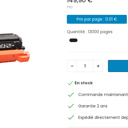
149,90 €
TTC
Prix par page : 0.01 €
Quantité : 13000 pages

En stock
check
Commande maintenant, 
check
Garantie 2 ans
check
Expédié directement depu