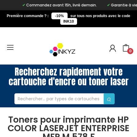
Commandez avant 15h, livré demain.
Garantie à vie sur
Première commande ? :
-10%
sur tous nos produits avec le code
INK10
0
Recherchez rapidement votre
cartouche d'encre ou toner laser
Toners pour imprimante HP
COLOR LASERJET ENTERPRISE
MFP M 578 F