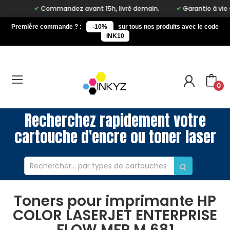
Commandez avant 15h, livré demain.
Garantie à vie sur n
Première commande ? :
-10%
sur tous nos produits avec le code
INK10
0
Recherchez rapidement votre
cartouche d'encre ou toner laser
Toners pour imprimante HP
COLOR LASERJET ENTERPRISE
FLOW MFP M 681