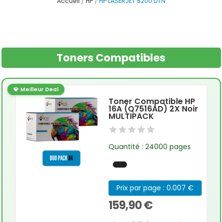
Accueil
HP
HP LASERJET 5200 DTN
Toners Compatibles
💎 Meilleur Deal
Toner Compatible HP
16A (Q7516AD) 2X Noir
MULTIPACK
Quantité : 24000 pages
Prix par page : 0.007 €
159,90 €