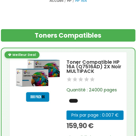
Accueil
HP
HP 16A
Toners Compatibles
💎 Meilleur Deal
Toner Compatible HP
16A (Q7516AD) 2X Noir
MULTIPACK
Quantité : 24000 pages
Prix par page : 0.007 €
159,90 €