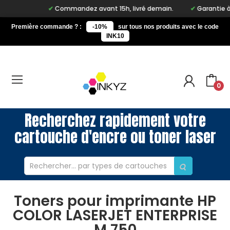
Commandez avant 15h, livré demain.
Garantie à vi
Première commande ? :
-10%
sur tous nos produits avec le code
INK10
0
Recherchez rapidement votre
cartouche d'encre ou toner laser
Toners pour imprimante HP
COLOR LASERJET ENTERPRISE
M 750