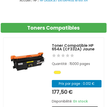
Accueil
HP
HP LASERJET ENTERPRISE M 651 XH
Toners Compatibles
Toner Compatible HP
654A (CF332A) Jaune
Quantité : 15000 pages
Prix par page : 0.012 €
177,50 €
Disponibilité:
En stock