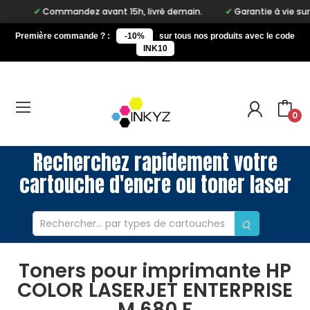
Commandez avant 15h, livré demain.
Garantie à vie sur no
Première commande ? :
-10%
sur tous nos produits avec le code
INK10
0
Recherchez rapidement votre
cartouche d'encre ou toner laser
Toners pour imprimante HP
COLOR LASERJET ENTERPRISE
M 680 F