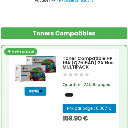
Accueil
HP
HP LASERJET 5200 N
Toners Compatibles
💎 Meilleur Deal
Toner Compatible HP
16A (Q7516AD) 2X Noir
MULTIPACK
Quantité : 24000 pages
Prix par page : 0.007 €
159,90 €