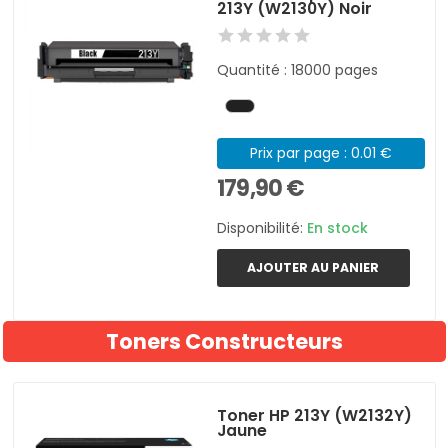
213Y (W2130Y) Noir
Quantité : 18000 pages
Prix par page : 0.01 €
179,90 €
Disponibilité:
En stock
AJOUTER AU PANIER
Toners Constructeurs
Toner HP 213Y (W2132Y)
Jaune