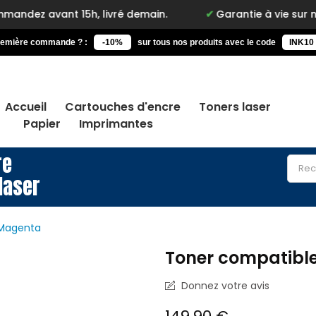
nt 15h, livré demain.
Garantie à vie sur notre marq
remière commande ? :
-10%
sur tous nos produits avec le code
INK10
Accueil
Cartouches d'encre
Toners laser
Papier
Imprimantes
re
laser
 Magenta
Toner compatibl
Donnez votre avis