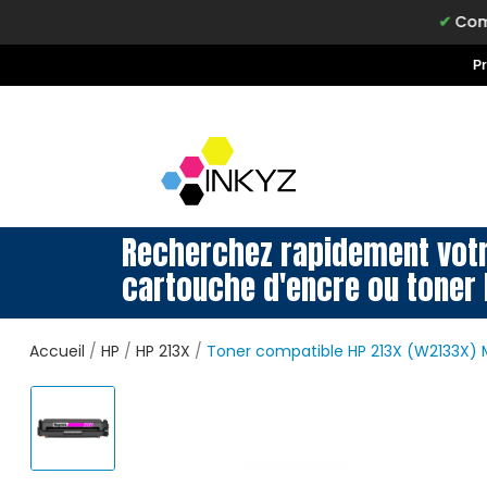
Commandez ava
P
Recherchez rapidement vot
cartouche d'encre ou toner 
Accueil
HP
HP 213X
Toner compatible HP 213X (W2133X)