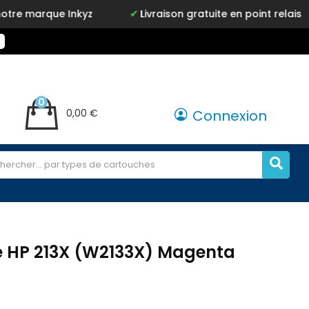
ue Inkyz
Livraison gratuite en point relais
Sa
0
0,00 €
Connexion
e HP 213X (W2133X) Magenta