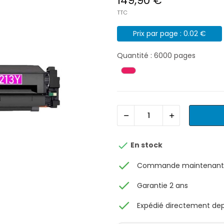
149,90 €
TTC
Prix par page : 0.02 €
Quantité : 6000 pages

En stock
check
Commande maintenant, 
check
Garantie 2 ans
check
Expédié directement depu