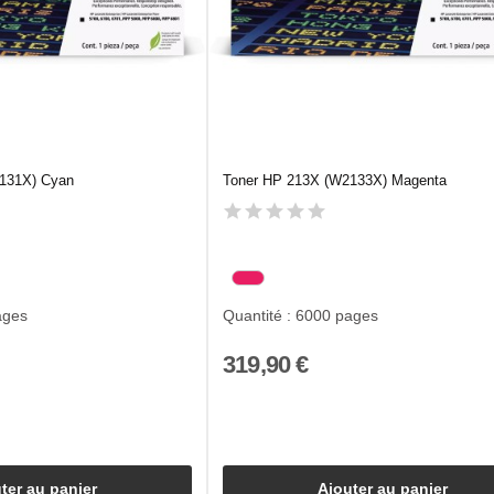
131X) Cyan
Toner HP 213X (W2133X) Magenta
ages
Quantité : 6000 pages
319,90 €
ter au panier
Ajouter au panier