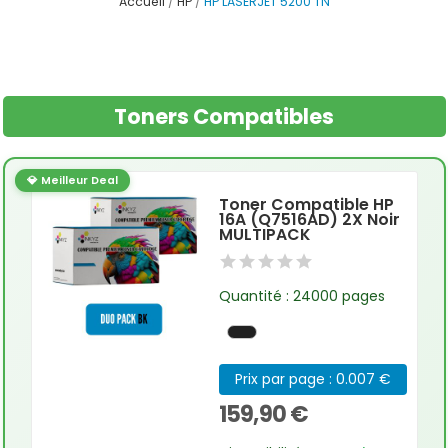
Accueil
HP
HP LASERJET 5200 TN
Toners Compatibles
💎 Meilleur Deal
Toner Compatible HP
16A (Q7516AD) 2X Noir
MULTIPACK
Quantité : 24000 pages
Prix par page : 0.007 €
159,90 €