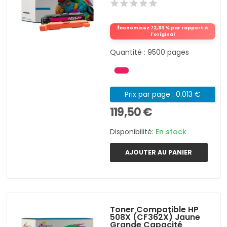
Économisez 72,83 % par rapport à
l'original
Quantité : 9500 pages
Prix par page : 0.013 €
119,50 €
Disponibilité:
En stock
AJOUTER AU PANIER
Toner Compatible HP
508X (CF362X) Jaune
Grande Capacité