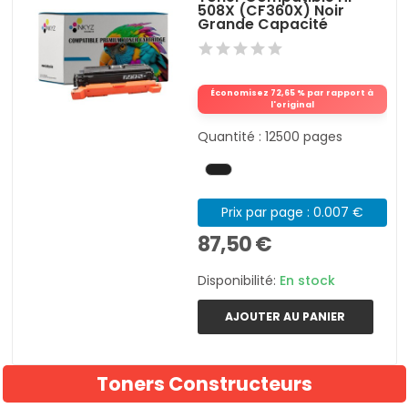
508X (CF360X) Noir
Grande Capacité
Économisez 72,65 % par rapport à
l'original
Quantité : 12500 pages
Prix par page : 0.007 €
87,50 €
Disponibilité:
En stock
AJOUTER AU PANIER
Toners Constructeurs