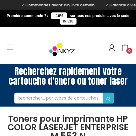
Commandez avant 15h, livré demain.
Garantie à vie sur 
Première commande ? :
-10%
sur tous nos produits avec le code
INK10
0
Recherchez rapidement votre
cartouche d'encre ou toner laser
Toners pour imprimante HP
COLOR LASERJET ENTERPRISE
M 553 N