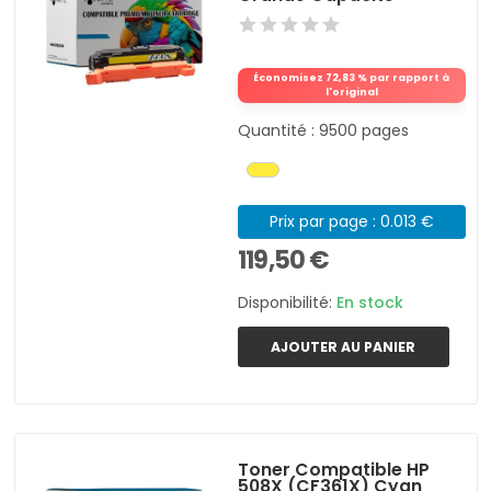
Économisez 72,83 % par rapport à
l'original
Quantité : 9500 pages
Prix par page : 0.013 €
119,50 €
Disponibilité:
En stock
AJOUTER AU PANIER
Toner Compatible HP
508X (CF361X) Cyan