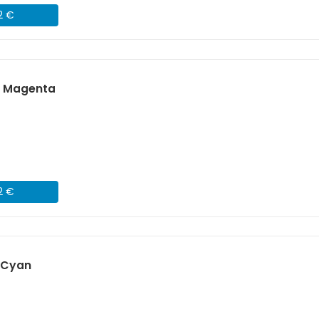
2 €
) Magenta
2 €
 Cyan