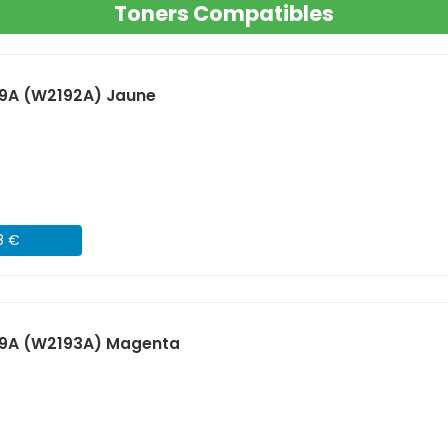
Toners Compatibles
19A (W2192A) Jaune
8 €
19A (W2193A) Magenta