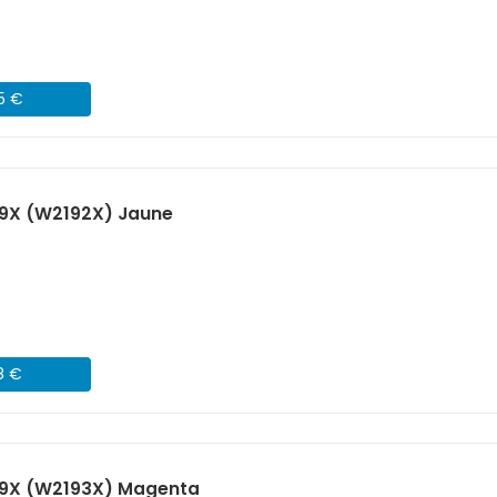
45 €
19X (W2192X) Jaune
8 €
19X (W2193X) Magenta