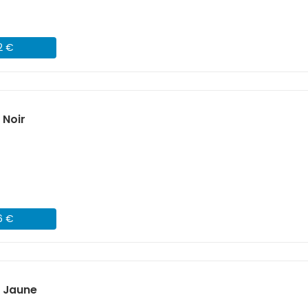
2 €
 Noir
6 €
) Jaune