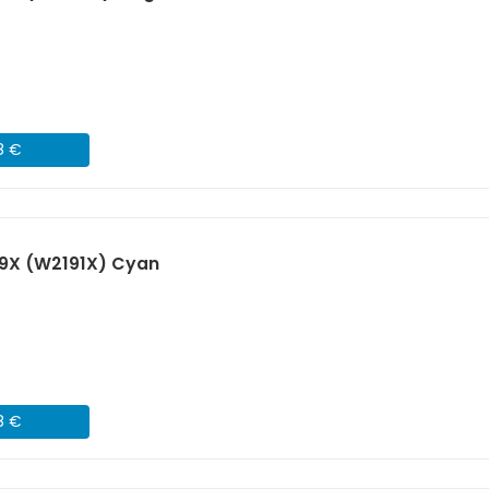
8 €
19X (W2191X) Cyan
8 €