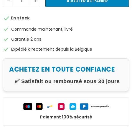
AJOUTER AU PANIER

En stock
check
Commande maintenant, livré
check
Garantie 2 ans
check
Expédié directement depuis la Belgique
ACHETEZ EN TOUTE CONFIANCE
✅ Satisfait ou remboursé sous 30 jours
Paiement 100% sécurisé