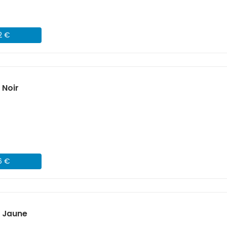
2 €
 Noir
6 €
) Jaune