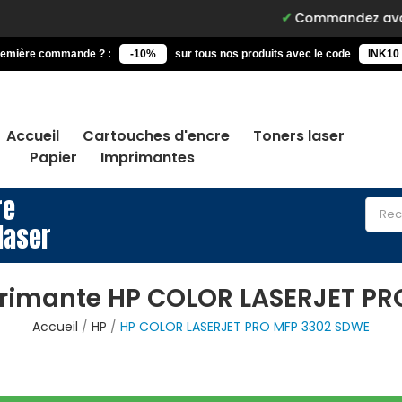
Commandez avant 15h, livré
remière commande ? :
-10%
sur tous nos produits avec le code
INK10
Accueil
Cartouches d'encre
Toners laser
Papier
Imprimantes
re
laser
primante HP COLOR LASERJET PR
Accueil
HP
HP COLOR LASERJET PRO MFP 3302 SDWE