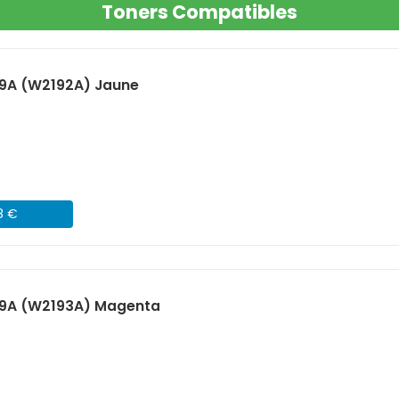
Toners Compatibles
19A (W2192A) Jaune
8 €
19A (W2193A) Magenta