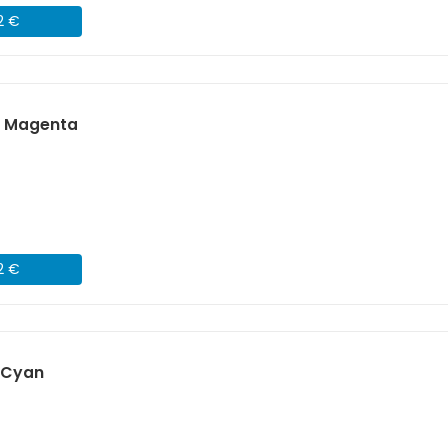
2 €
) Magenta
2 €
 Cyan