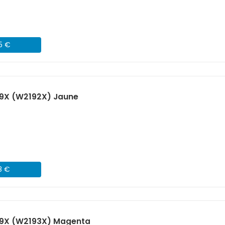
45 €
19X (W2192X) Jaune
8 €
19X (W2193X) Magenta