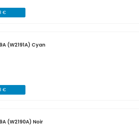
8 €
19A (W2191A) Cyan
8 €
9A (W2190A) Noir