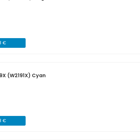
8 €
19X (W2191X) Cyan
8 €