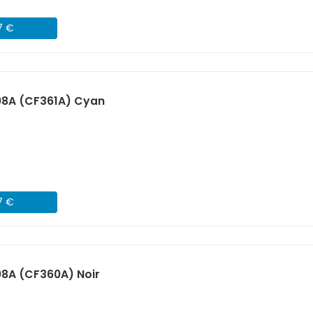
7 €
08A (CF361A) Cyan
7 €
8A (CF360A) Noir