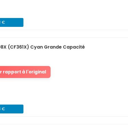
3 €
08X (CF361X) Cyan Grande Capacité
 rapport à l'original
3 €