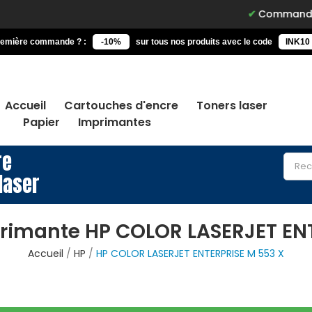
Commandez avant 15h, 
remière commande ? :
-10%
sur tous nos produits avec le code
INK10
Accueil
Cartouches d'encre
Toners laser
Papier
Imprimantes
re
laser
rimante HP COLOR LASERJET EN
Accueil
HP
HP COLOR LASERJET ENTERPRISE M 553 X