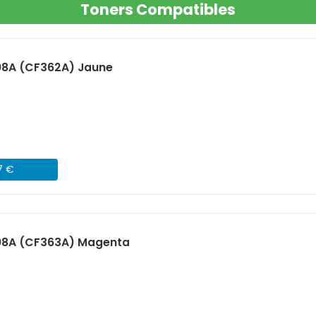
Toners Compatibles
08A (CF362A) Jaune
7 €
08A (CF363A) Magenta