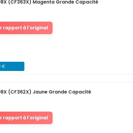
08X (CF363X) Magenta Grande Capacité
 rapport à l'original
3 €
08X (CF362X) Jaune Grande Capacité
 rapport à l'original