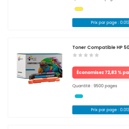
Prix par page : 0.01
Toner Compatible HP 5
Économisez 72,83 % par
Quantité : 9500 pages
Prix par page : 0.01