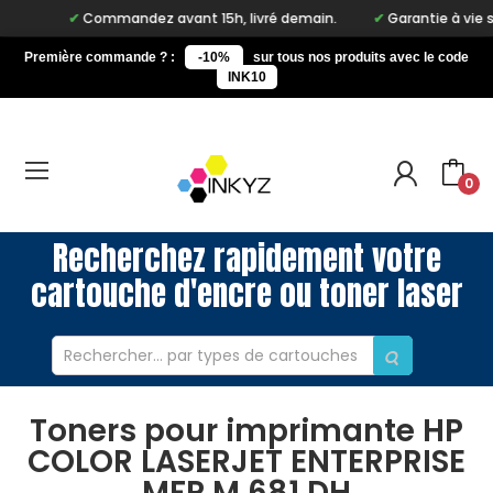
Commandez avant 15h, livré demain.
Garantie à vie sur 
Première commande ? :
-10%
sur tous nos produits avec le code
INK10
0
Recherchez rapidement votre
cartouche d'encre ou toner laser
Toners pour imprimante HP
COLOR LASERJET ENTERPRISE
MFP M 681 DH