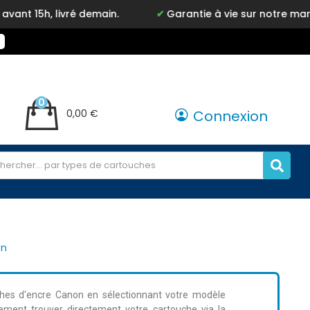
ivré demain.
Garantie à vie sur notre marque Inkyz
0
0,00 €
Connexion
on
hes d'encre Canon en sélectionnant votre modèle
ement trouver directement votre cartouche via la