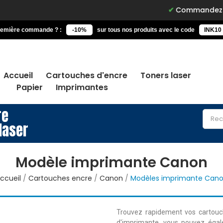
Commandez avant 15h, l
remière commande ? :
-10%
sur tous nos produits avec le code
INK10
Accueil
Cartouches d'encre
Toners laser
Papier
Imprimantes
re
laser
Modèle imprimante Canon
ccueil
Cartouches encre
Canon
Modèles imprimante Can
Trouvez rapidement vos cartouc
d'imprimante, vous pouvez égal