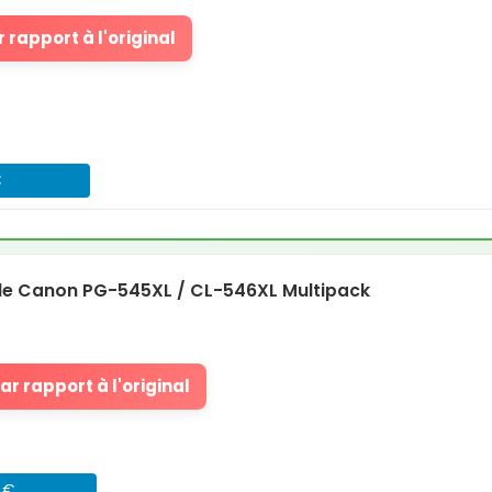
 rapport à l'original
€
e Canon PG-545XL / CL-546XL Multipack
r rapport à l'original
1 €