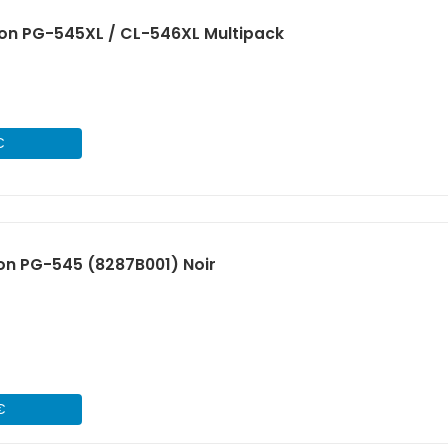
on PG-545XL / CL-546XL Multipack
€
on PG-545 (8287B001) Noir
€