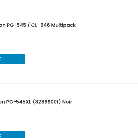
on PG-545 / CL-546 Multipack
€
on PG-545XL (8286B001) Noir
€