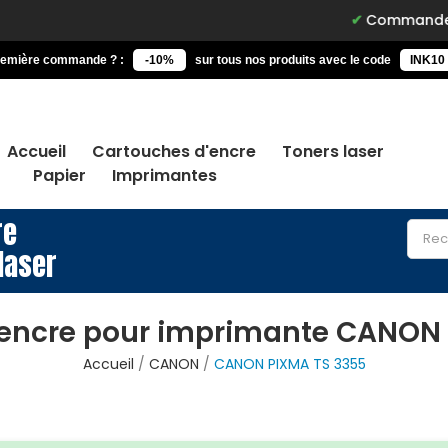
Commandez avant 15h, 
remière commande ? :
-10%
sur tous nos produits avec le code
INK10
Accueil
Cartouches d'encre
Toners laser
Papier
Imprimantes
re
laser
’encre pour imprimante CANON 
Accueil
CANON
CANON PIXMA TS 3355