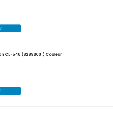
 €
on CL-546 (8289B001) Couleur
€