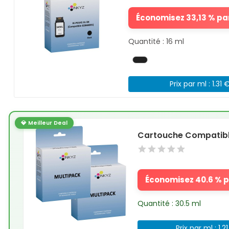
Économisez 33,13 % par
Quantité : 16 ml
Prix par ml : 1.31 
💎 Meilleur Deal
Cartouche Compatibl
Économisez 40.6 % pa
Quantité : 30.5 ml
Prix par ml : 1.2