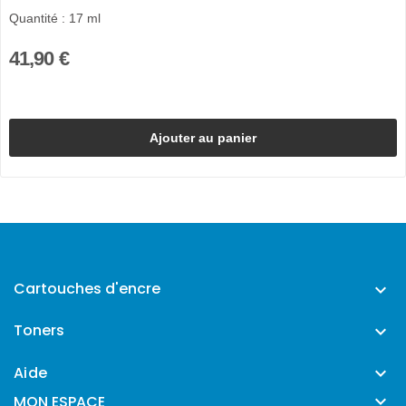
Quantité : 17 ml
41,90 €
Ajouter au panier
Cartouches d'encre

Toners

Aide


MON ESPACE