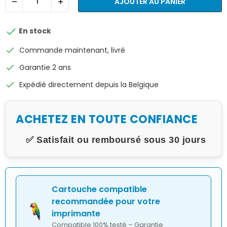
AJOUTER AU PANIER

En stock
check
Commande maintenant, livré
check
Garantie 2 ans
check
Expédié directement depuis la Belgique
ACHETEZ EN TOUTE CONFIANCE
✅ Satisfait ou remboursé sous 30 jours
Cartouche compatible
recommandée pour votre
imprimante
Compatible 100% testé – Garantie