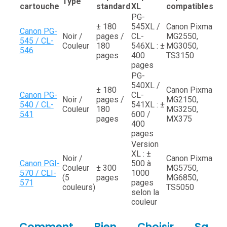
Type
cartouche
standard
XL
compatibles
PG-
± 180
545XL /
Canon Pixma
Canon PG-
Noir /
pages /
CL-
MG2550,
545 / CL-
Couleur
180
546XL : ±
MG3050,
546
pages
400
TS3150
pages
PG-
540XL /
± 180
Canon Pixma
Canon PG-
CL-
Noir /
pages /
MG2150,
540 / CL-
541XL : ±
Couleur
180
MG3250,
541
600 /
pages
MX375
400
pages
Version
XL : ±
Noir /
Canon Pixma
Canon PGI-
500 à
Couleur
± 300
MG5750,
570 / CLI-
1000
(5
pages
MG6850,
571
pages
couleurs)
TS5050
selon la
couleur
Comment Bien Choisir Sa