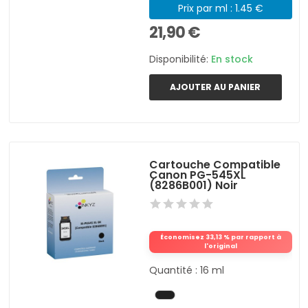
Prix par ml : 1.45 €
21,90 €
Disponibilité:
En stock
AJOUTER AU PANIER
Cartouche Compatible
Canon PG-545XL
(8286B001) Noir
Économisez 33,13 % par rapport à
l'original
Quantité : 16 ml