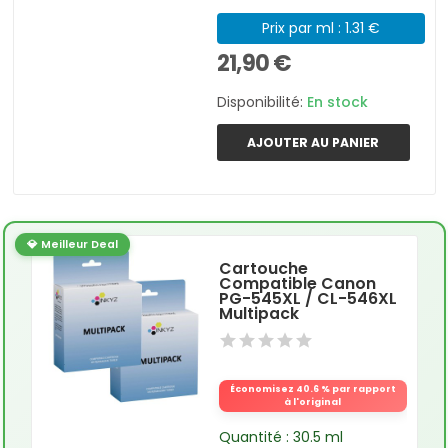
Prix par ml : 1.31 €
21,90 €
Disponibilité:
En stock
AJOUTER AU PANIER
💎 Meilleur Deal
Cartouche
Compatible Canon
PG-545XL / CL-546XL
Multipack
Économisez 40.6 % par rapport
à l'original
Quantité : 30.5 ml