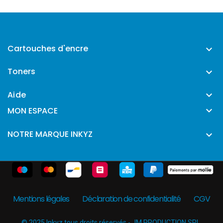
Cartouches d'encre

Toners

Aide


MON ESPACE
NOTRE MARQUE INKYZ

Mentions légales
Déclaration de confidentialité
CGV
© 2025 Inkyz tous droits réservés - JM PRODUCTION SRL