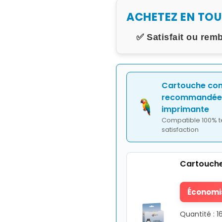
ACHETEZ EN TO
✅ Satisfait ou rem
Cartouche co
recommandée 
imprimante
Compatible 100% t
satisfaction
Cartouche
Économis
Quantité : 1