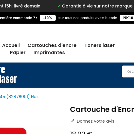
main.
Garantie à vie sur notre marque Inkyz
remière commande ? :
-10%
sur tous nos produits avec le code
INK10
Accueil
Cartouches d'encre
Toners laser
Papier
Imprimantes
re
laser
5 (8287B001) Noir
Cartouche d'Encr
Donnez votre avis