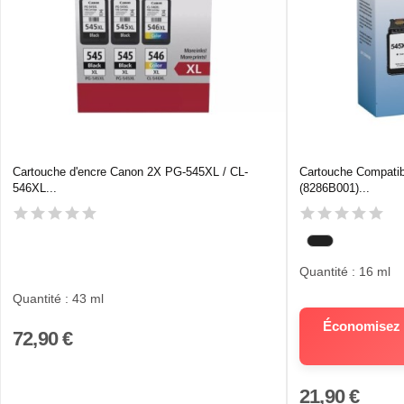
Cartouche d'encre Canon 2X PG-545XL / CL-
Cartouche Compati
546XL...
(8286B001)...
Quantité : 16 ml
Quantité : 43 ml
Économisez 3
72,90 €
21,90 €