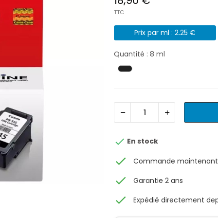
18,90 €
TTC
Prix par ml : 2.25 €
Quantité : 8 ml

En stock
check
Commande maintenant, 
check
Garantie 2 ans
check
Expédié directement depu