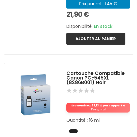
Prix par ml : 1.45 €
21,90 €
Disponibilité:
En stock
AJOUTER AU PANIER
Cartouche Compatible
Canon PG-545XL
(8286B001) Noir
Économisez 33,13 % par rapport à
l'original
Quantité : 16 ml