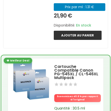
Prix par ml : 1.31 €
21,90 €
Disponibilité:
En stock
AJOUTER AU PANIER
💎 Meilleur Deal
Cartouche
Compatible Canon
PG-545XL / CL-546XL
Multipack
Économisez 40.6 % par rapport
à l'original
Quantité : 30.5 ml