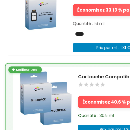
Économisez 33,13 % par
Quantité : 16 ml
Prix par ml : 1.31 
💎 Meilleur Deal
Cartouche Compatibl
Économisez 40.6 % pa
Quantité : 30.5 ml
Prix par ml : 1.2