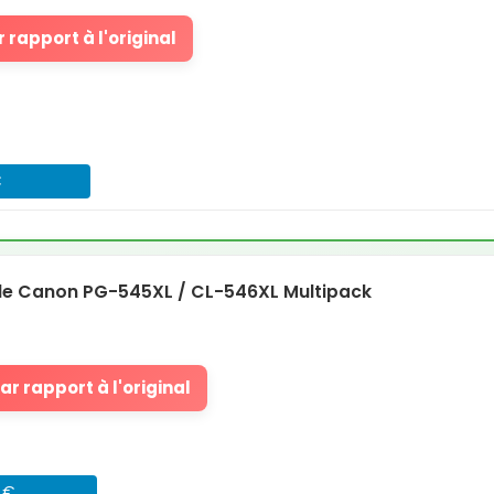
 rapport à l'original
€
e Canon PG-545XL / CL-546XL Multipack
r rapport à l'original
1 €