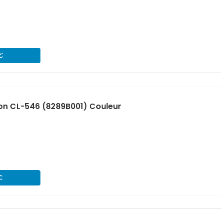
 €
on CL-546 (8289B001) Couleur
€