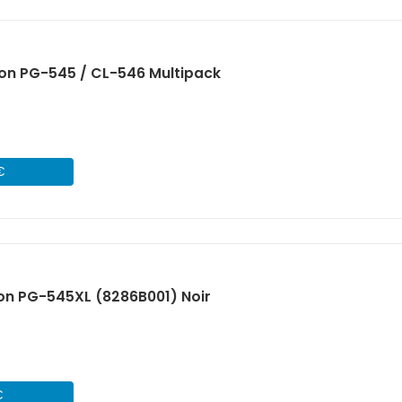
on PG-545 / CL-546 Multipack
€
on PG-545XL (8286B001) Noir
€