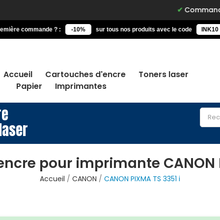
Commandez avant 15h,
remière commande ? :
-10%
sur tous nos produits avec le code
INK10
Accueil
Cartouches d'encre
Toners laser
Papier
Imprimantes
re
laser
encre pour imprimante CANON P
Accueil
CANON
CANON PIXMA TS 3351 i