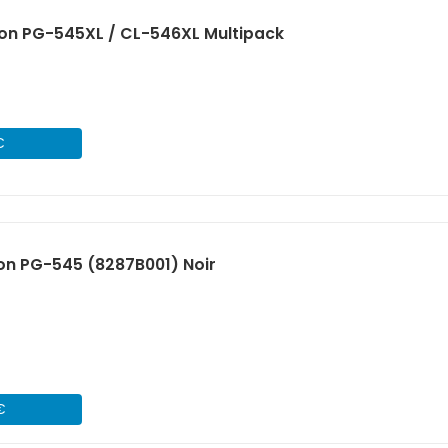
on PG-545XL / CL-546XL Multipack
€
on PG-545 (8287B001) Noir
€