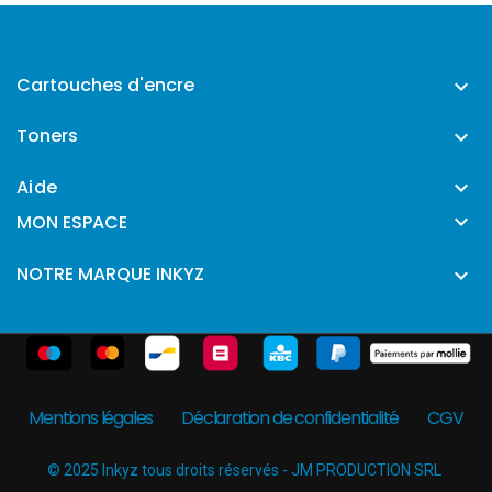
Cartouches d'encre

Toners

Aide


MON ESPACE
NOTRE MARQUE INKYZ

Mentions légales
Déclaration de confidentialité
CGV
© 2025 Inkyz tous droits réservés - JM PRODUCTION SRL