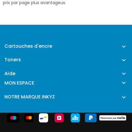
prix par page plus avantageux.
Cartouches d'encre

Toners

Aide


MON ESPACE
NOTRE MARQUE INKYZ
