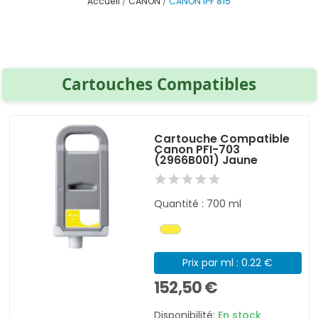
Accueil
CANON
CANON IPF 815
Cartouches Compatibles
Cartouche Compatible
Canon PFI-703
(2966B001) Jaune
Quantité : 700 ml
Prix par ml : 0.22 €
152,50 €
Disponibilité:
En stock