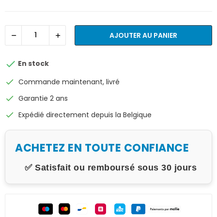
AJOUTER AU PANIER

En stock
check
Commande maintenant, livré
check
Garantie 2 ans
check
Expédié directement depuis la Belgique
ACHETEZ EN TOUTE CONFIANCE
✅ Satisfait ou remboursé sous 30 jours