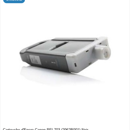
Cartouche d'Encre Canon PFI-703 (2962B001) Noir...