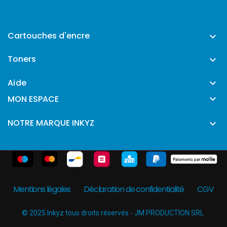
Cartouches d'encre

Toners

Aide


MON ESPACE
NOTRE MARQUE INKYZ

Mentions légales
Déclaration de confidentialité
CGV
© 2025 Inkyz tous droits réservés - JM PRODUCTION SRL