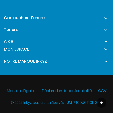
Cartouches d'encre

Toners

Aide


MON ESPACE
NOTRE MARQUE INKYZ

Mentions légales
Déclaration de confidentialité
CGV
© 2025 Inkyz tous droits réservés - JM PRODUCTION SRL