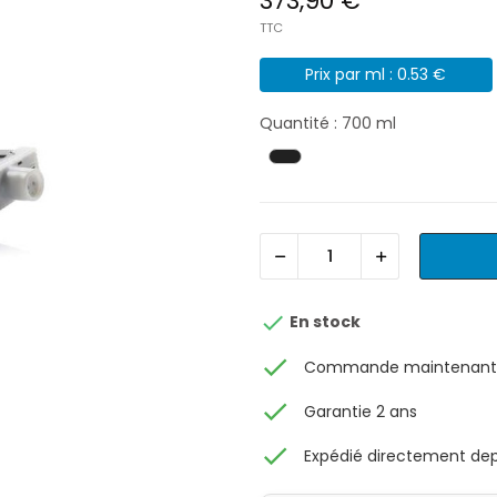
373,90 €
TTC
Prix par ml : 0.53 €
Quantité : 700 ml

En stock
check
Commande maintenant, 
check
Garantie 2 ans
check
Expédié directement depu