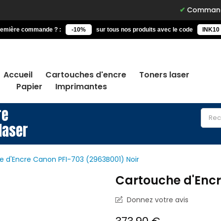
Commandez avant 15h
remière commande ? :
-10%
sur tous nos produits avec le code
INK10
Accueil
Cartouches d'encre
Toners laser
Papier
Imprimantes
re
laser
 d'Encre Canon PFI-703 (2963B001) Noir
Cartouche d'Encr
Donnez votre avis