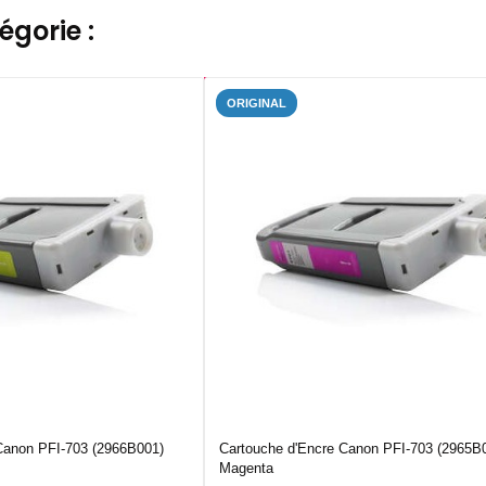
gorie :
ORIGINAL
Canon PFI-703 (2966B001)
Cartouche d'Encre Canon PFI-703 (2965B
Magenta