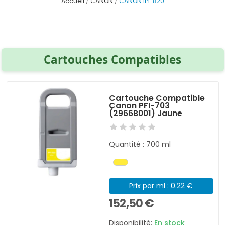
Accueil
CANON
CANON IPF 820
Cartouches Compatibles
Cartouche Compatible
Canon PFI-703
(2966B001) Jaune
Quantité : 700 ml
Prix par ml : 0.22 €
152,50 €
Disponibilité:
En stock