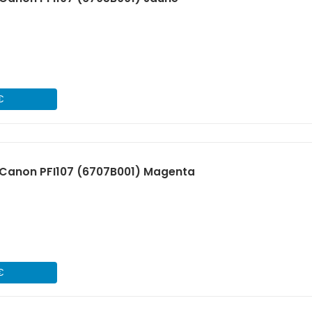
€
Canon PFI107 (6707B001) Magenta
€