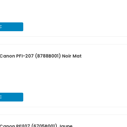
 €
Canon PFI-207 (8788B001) Noir Mat
 €
Canon PFI107 (6705B001) Jaune