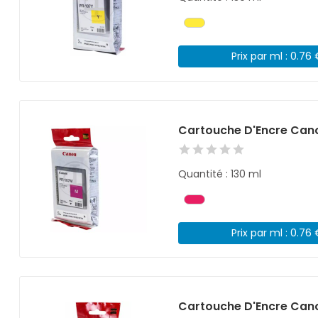
Prix par ml : 0.76
Cartouche D'Encre Can
Quantité : 130 ml
Prix par ml : 0.76
Cartouche D'Encre Cano