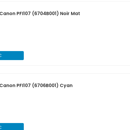
anon PFI107 (6704B001) Noir Mat
€
Canon PFI107 (6706B001) Cyan
€