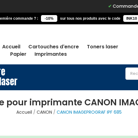
Commandez avant 15h, 
remière commande ? :
-10%
sur tous nos produits avec le code
INK10
Accueil
Cartouches d'encre
Toners laser
Papier
Imprimantes
re
laser
re pour imprimante CANON IMA
Accueil
CANON
CANON IMAGEPROGRAF IPF 685